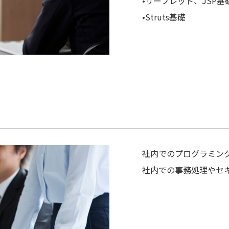
•サーブレット、JSP基
•Struts基礎
社内でのプログラミン
社内での事務処理やセ